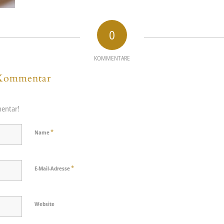
0
KOMMENTARE
 Kommentar
entar!
*
Name
*
E-Mail-Adresse
Website