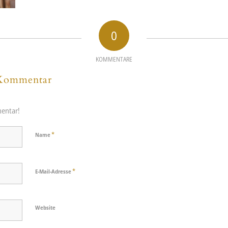
0
KOMMENTARE
 Kommentar
entar!
*
Name
*
E-Mail-Adresse
Website